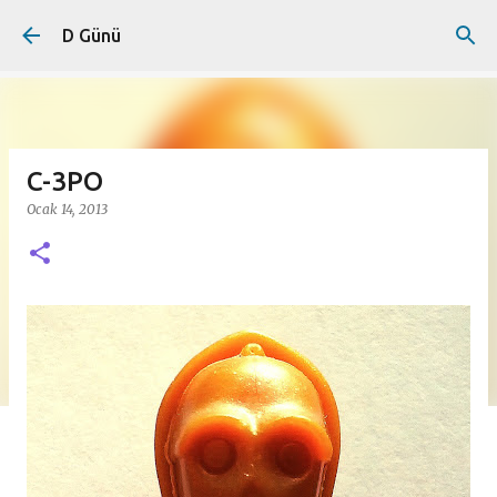
Ana içeriğe atla
D Günü
C-3PO
Ocak 14, 2013