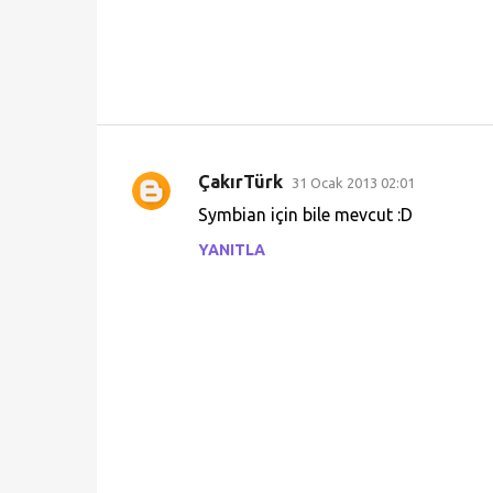
ÇakırTürk
31 Ocak 2013 02:01
Y
Symbian için bile mevcut :D
o
YANITLA
r
u
m
l
a
r