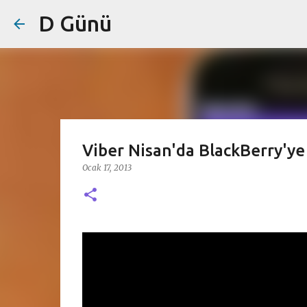
D Günü
Viber Nisan'da BlackBerry'ye 
Ocak 17, 2013