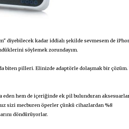
m" diyebilecek kadar iddialı şekilde sevmesem de iPho
düklerini söylemek zorundayım.
 biten pilleri. Elinizde adaptörle dolaşmak bir çözüm.
 eden hem de içeriğinde ek pil bulunduran aksesuarlar
nız sizi mecburen öperler çünkü cihazlardan %8
rını döndürüyorlar.