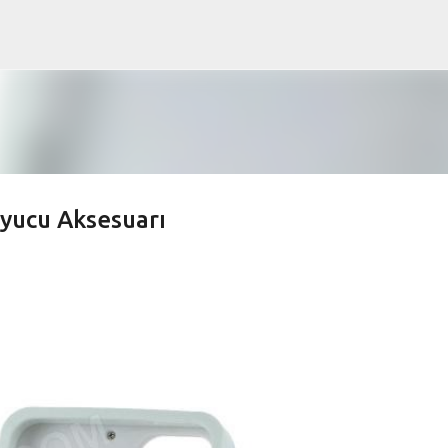
Ana içeriğe atla
uyucu Aksesuarı