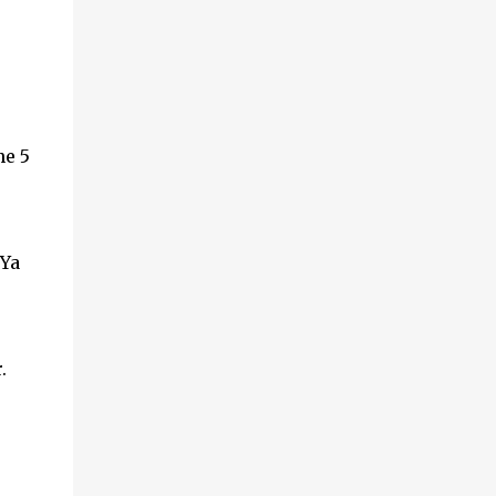
ne 5
 Ya
.