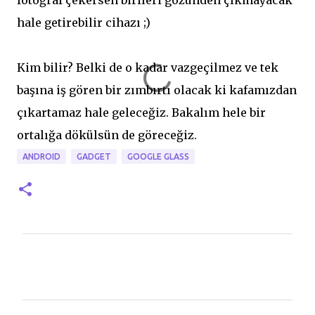
fotoğraf çekersen birileri gözünden çıkmayacak
hale getirebilir cihazı ;)
Kim bilir? Belki de o kadar vazgeçilmez ve tek
başına iş gören bir zımbırtı olacak ki kafamızdan
çıkartamaz hale geleceğiz. Bakalım hele bir
ortalığa dökülsün de göreceğiz.
ANDROID
GADGET
GOOGLE GLASS
Y
o
r