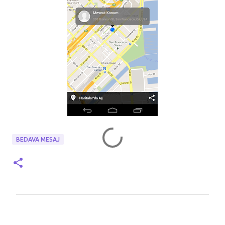
BEDAVA MESAJ
Y
o