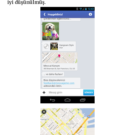
iyi düşünülmüş.