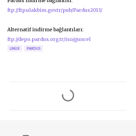
Pardus indirme bağlantısı:
ftp://ftp.ulakbim.gov.tr/pub/Pardus2013/
Alternatif indirme bağlantıları:
ftp://depo.pardus.org.tr/iso/guncel
LINUX
PARDUS
Y
o
r
u
m
l