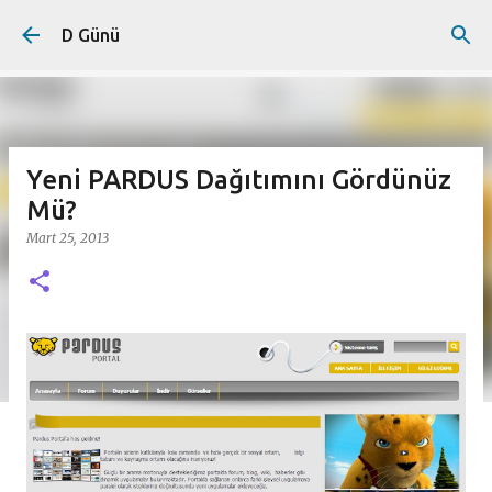
Ana içeriğe atla
D Günü
Yeni PARDUS Dağıtımını Gördünüz
Mü?
Mart 25, 2013