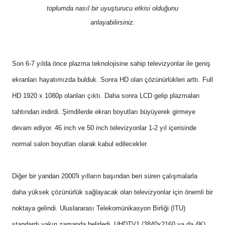
toplumda nasıl bir uyuşturucu etkisi olduğunu
anlayabilirsiniz.
Son 6-7 yılda önce plazma teknolojisine sahip televizyonlar ile geniş
ekranları hayatımızda bulduk. Sonra HD olan çözünürlükleri arttı. Full
HD 1920 x 1080p olanları çıktı. Daha sonra LCD gelip plazmaları
tahtından indirdi. Şimdilerde ekran boyutları büyüyerek girmeye
devam ediyor. 46 inch ve 50 inch televizyonlar 1-2 yıl içerisinde
normal salon boyutları olarak kabul edilecekler.
Diğer bir yandan 2000'li yılların başından beri süren çalışmalarla
daha yüksek çözünürlük sağlayacak olan televizyonlar için önemli bir
noktaya gelindi. Uluslararası Telekomünikasyon Birliği (ITU)
standardı yakın zamanda belirledi. UHDTV1 (3840x2160 ya da 4K)