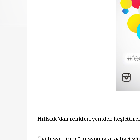
Hillside’dan renkleri yeniden keşfettire
“İyi hissettirme” misyonuyla faaliyet gö