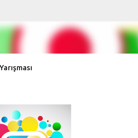
Ana içeriğe atla
 Yarışması