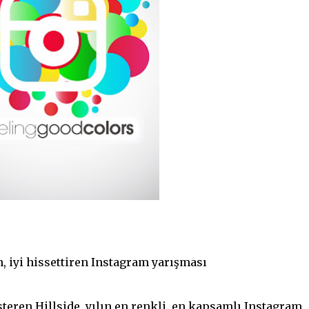
n, iyi hissettiren Instagram yarışması
steren Hillside, yılın en renkli, en kapsamlı Instagram