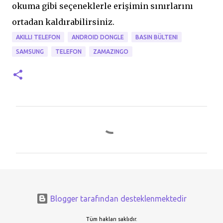
okuma gibi seçeneklerle erişimin sınırlarını
ortadan kaldırabilirsiniz.
AKILLI TELEFON
ANDROID DONGLE
BASIN BÜLTENI
SAMSUNG
TELEFON
ZAMAZINGO
Y
o
r
u
m
l
Blogger tarafından desteklenmektedir
a
r
Tüm hakları saklıdır.