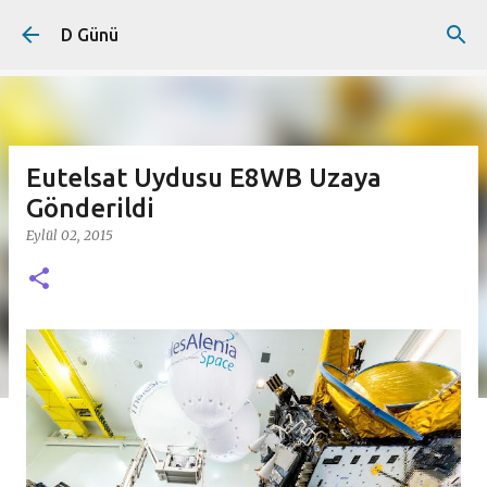
Ana içeriğe atla
D Günü
Eutelsat Uydusu E8WB Uzaya
Gönderildi
Eylül 02, 2015