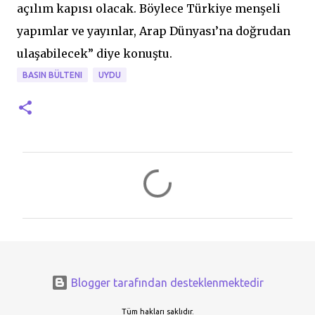
açılım kapısı olacak. Böylece Türkiye menşeli
yapımlar ve yayınlar, Arap Dünyası’na doğrudan
ulaşabilecek” diye konuştu.
BASIN BÜLTENI
UYDU
Y
o
r
u
m
l
Blogger tarafından desteklenmektedir
a
r
Tüm hakları saklıdır.