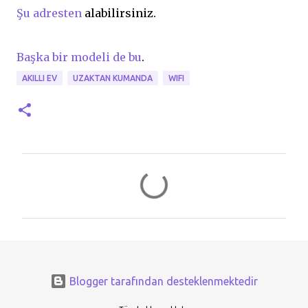
Şu adresten
alabilirsiniz.
Başka bir modeli de bu
.
AKILLI EV
UZAKTAN KUMANDA
WIFI
Y
o
r
u
m
l
Blogger tarafından desteklenmektedir
a