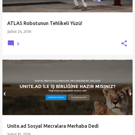
t
l
a
ATLAS Robotunun Tehlikeli Yüzü!
r
Şubat 24, 2016
0
Unite.ad Sosyal Mecralara Merhaba Dedi
Şubat 10, 2016